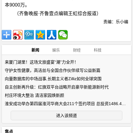
本9000万。
（齐鲁晚报·齐鲁壹点编辑王虹综合报道）
责编：乐小编
新闻
娱乐
财经
科技
来厦门湖里！这场文旅盛宴“潮”力全开！
守护女性健康，高洁丝与全国合作伙伴续写公益新篇
向量数据库的中场战事,长期主义者Zilliz如何全球突围
自主创新再升级：红旗双平台战略开启豪华新能源新时代
村庄环境大整治 清洁家园焕新颜
淮安成功举办第四届淮河华商大会211个签约项目 总投资1486.4亿元
进入该频道
焦点