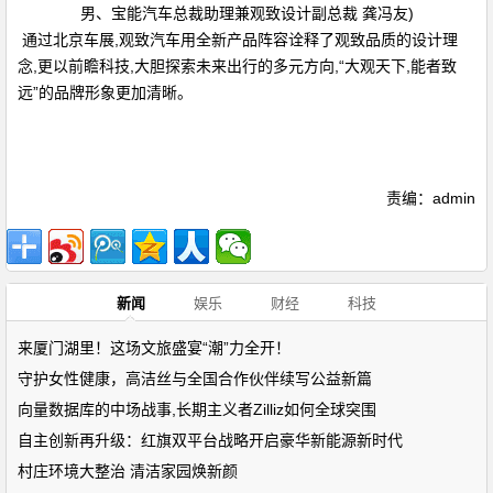
男、宝能汽车总裁助理兼观致设计副总裁 龚冯友)
通过北京车展,观致汽车用全新产品阵容诠释了观致品质的设计理
念,更以前瞻科技,大胆探索未来出行的多元方向,“大观天下,能者致
远”的品牌形象更加清晰。
责编：admin
新闻
娱乐
财经
科技
来厦门湖里！这场文旅盛宴“潮”力全开！
守护女性健康，高洁丝与全国合作伙伴续写公益新篇
向量数据库的中场战事,长期主义者Zilliz如何全球突围
自主创新再升级：红旗双平台战略开启豪华新能源新时代
村庄环境大整治 清洁家园焕新颜