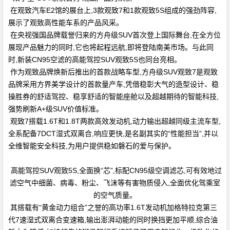
在观致汽车E2馆的展台上,3款观致7和1款观致5S组成的强劲阵容,
展示了观致高性能车系的产品风采。
在央视强国品牌载誉归来的方舟级SUV首次登上国际舞台,在全方位
展现产品魅力的同时,它也将起程远航,即将登陆南美市场。与此同
时,新装CN95空滤的高能驾控SUV观致5S也同台亮相。
作为观致品牌焕新后推出的首款战略车型,方舟级SUV观致7是观致
品牌采用方界美学设计的首款量产车,凭借稳彰大气的造型设计、稳
操胜券的舒适驾控、稳享舒适的智能座舱以及超越期待的智能科技,
强势刷新A+级SUV价值标准。
观致7搭载1.6T和1.8T两款高效发动机,动力输出超越同级主流车型,
全系配备7DCT湿式双离合,响应更快,是名副其实的“性能担当”,并以
全维智能安全科技,为用户提供稳如磐石的爱与保护。
高能驾控SUV观致5S,全面换“芯”,标配CN95级空调滤芯,可有效地过
滤空气中细菌、病毒、粉尘、飞沫等有害物质侵入,全面优化驾乘室
的空气质量。
其搭载有“黄金动力组合”之誉的高功率1.6T发动机加格特拉克第三
代7速湿式双离合变速箱,输出澎湃动能的同时换挡更加平顺,综合油