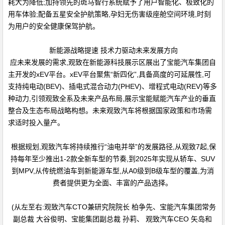
耗大为降低;加持领先的斑马智行系统赋予了用户智能化、极致化的
用车体验;配备五星安全护航策略,孕妇无伤害级座舱空间环境,时刻
为用户的安全健康保驾护航。
新能源战略提速 技术力驱动未来发展方向
应未来发展的需求,观致在新能源科技展示区展出了宝能汽车集团自
主开发的xEV平台。xEV平台聚焦“新四化”,具备高度的可延展性,可
支持纯电动(BEV)、插电式混合动力(PHEV)、增程式电动(REV)等多
种动力,引领观致全系及未来产品布局,展示宝能赋能汽车产业的垂直
整合及生态布局战略构想。未来观致汽车将根据国家政策和市场需
求适时投入量产。
根据规划,观致汽车将持续推行“油电并举”的发展路径,从观致7起,保
持每年至少推出1-2款全新车型的节奏,到2025年实现从轿车、SUV
到MPV,从传统燃油车到新能源车型,从A0级到B级车型的覆盖,为消
费者提供更为全面、丰富的产品选择。
(从左至右:观致汽车CTO兼研究院院长 柏争先、宝能汽车集团常务
副总裁 大谷俊明、宝能集团副总裁 孙莉、 观致汽车CEO 矢岛和