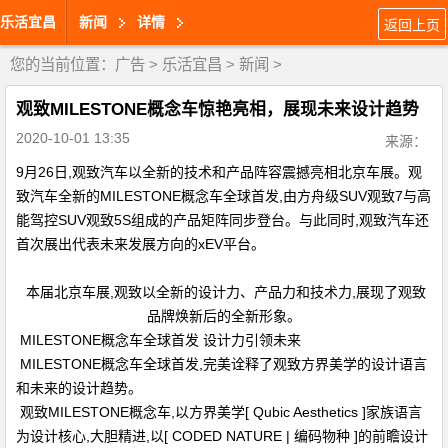
乐活宜昌
新闻
详情
返回上页
您的当前位置：
广告
>
乐活宜昌
>
新闻
>
观致MILESTONE概念车惊艳亮相，展现未来设计趋势
2020-10-01 13:35
来源：
9月26日,观致汽车以全新的技术和产品阵容震撼亮相北京车展。观
致汽车全新的MILESTONE概念车全球首发,由方舟级SUV观致7与高
能驾控SUV观致5S组成的产品矩阵同步登台。与此同时,观致汽车还
首次展出代表未来发展方向的xEV平台。
本届北京车展,观致以全新的设计力、产品力和技术力,展现了观致
品牌焕新后的全新形象。
MILESTONE概念车全球首发 设计力引领未来
MILESTONE概念车全球首发,完美诠释了观致方界美学的设计语言
和未来的设计趋势。
观致MILESTONE概念车,以方界美学[ Qubic Aesthetics ]家族语言
为设计核心,大胆精进,以[ CODED NATURE | 编码物种 ]的前瞻设计