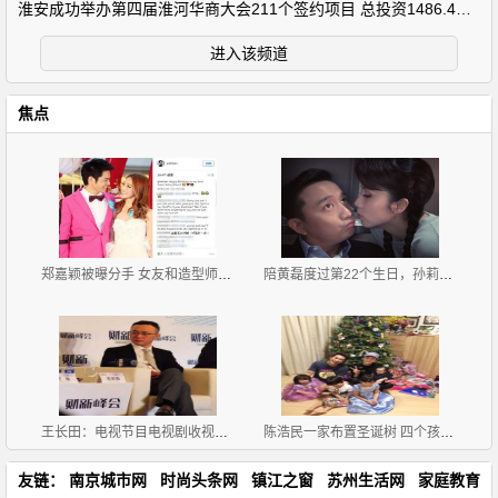
淮安成功举办第四届淮河华商大会211个签约项目 总投资1486.4亿元
进入该频道
焦点
郑嘉颖被曝分手 女友和造型师互喊宝贝
陪黄磊度过第22个生日，孙莉献上甜蜜一吻
王长田：电视节目电视剧收视率90%以上是假的
陈浩民一家布置圣诞树 四个孩子坐一地
友链：
南京城市网
时尚头条网
镇江之窗
苏州生活网
家庭教育