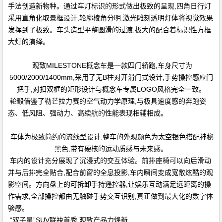
手法创造新物种。通过车灯标识的形式做出极致的呈现,四角日行灯
采用直角化取景框设计,轮廓棱角分明,激光雕刻透明灯体将视觉效果
发挥到了极致。车头造型平整圆滑的过渡,极大的配合着标识性方框
大灯的演绎。
观致MILESTONE概念车是一款四门轿跑,车身尺寸为
5000/2000/1400mm,采用了无B柱对开滑门式设计,手势操控感应门
把手,对扣双框的矩形设计与概念车专属LOGO风格完全一致。
轮毂借鉴了勒芒拉力赛的空气动力学原理,与极具速度感的奔跑姿
态、低风阻、强动力、高续航的性能表现相辅相成。
车体为极致简约的流线型设计,整车的外观颜色为太空银色搭配神秘
黑色,带有硬核的运动质感与未来感。
车内的设计充分展现了沉浸式的交互体验。前排座椅可以向后滑动
并与后排完全贴合,配合前窗的全息投影,车内瞬间变成宽敞炫酷的观
影空间。方向盘上的可拆卸手持遥控器,让娱乐互动满足远距离的操
作需求,全部操控都由无触碰手势交互识别,真正做到最大化的数字体
验感。
“双子星”SUV联袂首秀 观致产品力焕新