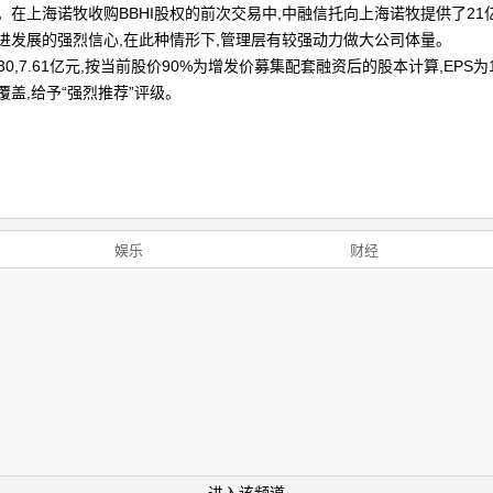
在上海诺牧收购BBHI股权的前次交易中,中融信托向上海诺牧提供了2
长进发展的强烈信心,在此种情形下,管理层有较强动力做大公司体量。
,7.61亿元,按当前股价90%为增发价募集配套融资后的股本计算,EPS为1.32,1
覆盖,给予“强烈推荐”评级。
娱乐
财经