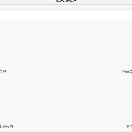
进入该频道
宝贝
陪黄
上是假的
陈