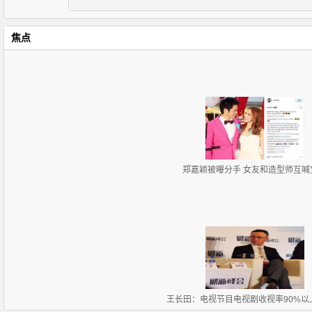
焦点
郑嘉颖被曝分手 女友和造型师互喊
王长田：电视节目电视剧收视率90%以