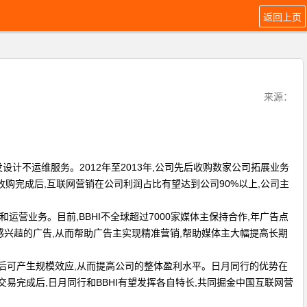
返回上页
来源：
计不运维服务。2012年至2013年,公司先后收购数家公司拓展业务
HI收购完成后,互联网营销在公司利润占比有望达到公司90%以上,公司主
运营业务。目前,BBHI不全球超过7000家媒体主保持合作,年广告点
感兴趌的广告,从而帮助广告主实现精准营销,帮助媒体主大幅提高长期
同后可产生规模效应,从而提高公司的整体盈利水平。日月同行的优势在
易完成后,日月同行和BBHI有望发挥各自特长,共同掘金中国互联网营