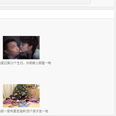
磊度过第22个生日，孙莉献上甜蜜一吻
浩民一家布置圣诞树 四个孩子坐一地