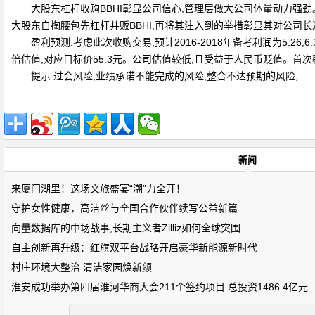
大股东杠杆收购BBHI彰显公司信心,管理层做大公司体量动力强劲。
大股东自掏腰包先杠杆并贩BBHI,再将其注入到的举措彰显其对公司
盈利预测:考虑此次收购交易,预计2016-2018年备考利润为5.26,6.30
倍估值,对应目标价55.3元。公司估值较低,且受益于人民币贬值。首次
提示:过会风险;业绩承诺不能完成的风险;整合不达预期的风险;
新闻
来厦门湖里！这场文旅盛宴“潮”力全开！
守护女性健康，高洁丝与全国合作伙伴续写公益新篇
向量数据库的中场战事,长期主义者Zilliz如何全球突围
自主创新再升级：红旗双平台战略开启豪华新能源新时代
村庄环境大整治 清洁家园焕新颜
淮安成功举办第四届淮河华商大会211个签约项目 总投资1486.4亿元