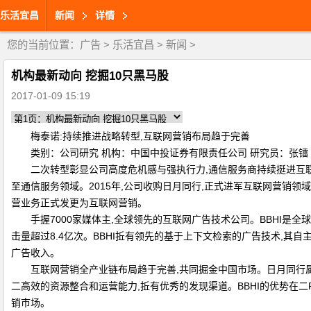
乐活宜昌
新闻
详情
您的当前位置：
广告
>
乐活宜昌
>
新闻
>
机构最新动向 挖掘10只黑马股
2017-01-09 15:19
梅泰诺:持续推进战略转型,互联网营销布局趋于完善
类别：公司研究 机构：中国中投证券有限责任公司 研究员：张镭 日期：
二次转型彰显公司高度危机感与强执行力,通信服务商持续挺进互联网领
至通信服务领域。2015年,公司收购日月同行,正式进军互联网营销领域。
营业务正式发更为互联网营销。
手握7000家媒体主,全球领先的互联网广告技术公司。BBHI是全球领
击量超过8.4亿次。BBHI拞有领先的基于上下文检索的广告技术,
广告收入。
互联网营销全产业链布局趋于完善,共同掘金中国市场。日月同行属于互
二高效的资源整合和运营能力,拞有优秀的发现渠道。BBHI的优势在二
销市场。