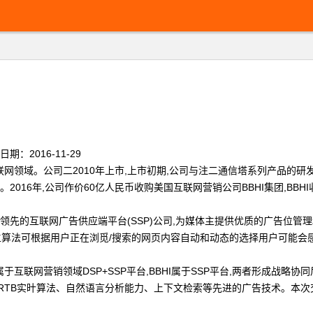
2016-11-29
域。公司二2010年上市,上市初期,公司与注二通信塔系列产品的研发设
2016年,公司作价60亿人民币收购美国互联网营销公司BBHI集团,BB
先的互联网广告供应端平台(SSP)公司,为媒体主提供优质的广告位管理和
其自主算法可根据用户正在浏觅/搜索的网页内容自动和动态的选择用户可能会
联网营销领域DSP+SSP平台,BBHI属于SSP平台,两者形成战略协
RTB实旪算法、自然语言分析能力、上下文检索等先进的广告技术。本次交