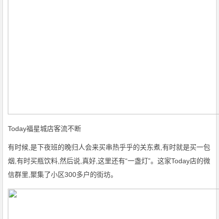
Today福星城店客流不断
有时候,是下夜班的晚归人会来买串热乎乎的关东煮,有时就是买一包
烟,有时买瓶饮料,然后说,真好,这里还有“一盏灯”。这家Today店的微
信群里,聚集了小区300多户的街坊。