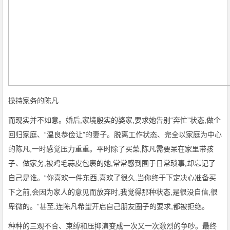
操持家务的陈凡
而现实并不如意。婚后,家境殷实的婆家,要求她告别“奔忙”状态,做个
回归家庭、“温良恭俭让”的妻子。脱离工作状态、完全以家庭为中心
的陈凡,一时感觉压力重重。平时除了买菜,陈凡需要呆在家里带孩
子、做家务,被鸡毛蒜皮包裹的她,常常感到囿于日常琐事,却忘记了
自己是谁。“你喜欢一件东西,喜欢了很久,当你终于下定决心准备买
下之前,会因为家人的意见而放弃时,我觉得那种状态,是很没自信,很
卑微的。”甚至,连陈凡希望开启自己朋友圈子的要求,都被拒绝。
种种的三观不合、束缚和压抑演变成一次又一次激烈的争吵。最终