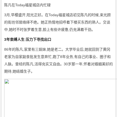
陈凡在Today福星城店内忙碌
3月,早樱盛开,阳光正好。在Today福星城店初见陈凡的时候,来光顾
的街坊邻居络绎不绝。她正热情地招呼着下楼买东西的熟人。交谈
中,她时不时张罗着生意,脸上有些许疲惫,仍充满着干劲。
3年束缚人生 压力下寻找出口
86年的陈凡,家里有三姐妹,她是老二。大学毕业后,她就回到了黄冈
老家为自家副食批发生意奔忙,跑了8年业务,有自己的事业、圈子和
人脉。曾经的陈凡,活得充实又自由。30岁那一年,怀着对婚姻美好的
期待,她结婚生子。