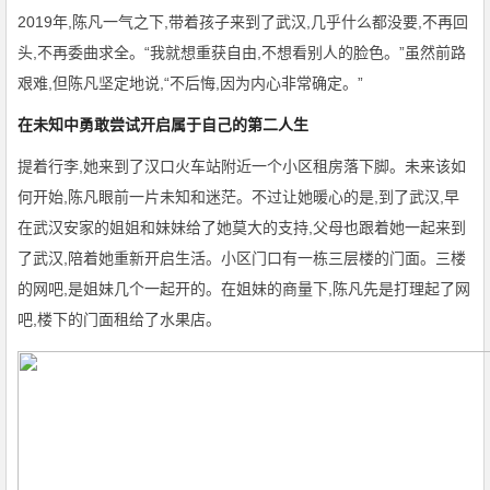
2019年,陈凡一气之下,带着孩子来到了武汉,几乎什么都没要,不再回
头,不再委曲求全。“我就想重获自由,不想看别人的脸色。”虽然前路
艰难,但陈凡坚定地说,“不后悔,因为内心非常确定。”
在未知中勇敢尝试开启属于自己的第二人生
提着行李,她来到了汉口火车站附近一个小区租房落下脚。未来该如
何开始,陈凡眼前一片未知和迷茫。不过让她暖心的是,到了武汉,早
在武汉安家的姐姐和妹妹给了她莫大的支持,父母也跟着她一起来到
了武汉,陪着她重新开启生活。小区门口有一栋三层楼的门面。三楼
的网吧,是姐妹几个一起开的。在姐妹的商量下,陈凡先是打理起了网
吧,楼下的门面租给了水果店。