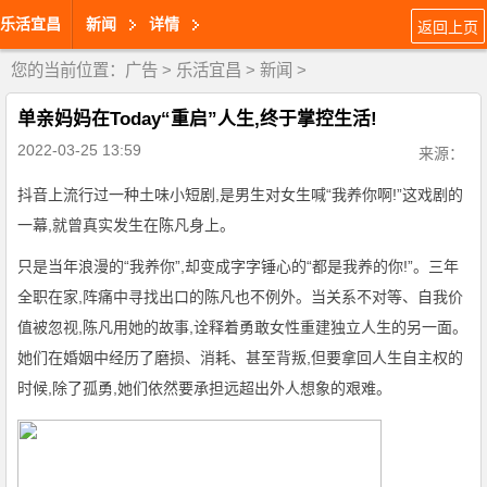
乐活宜昌
新闻
详情
返回上页
您的当前位置：
广告
>
乐活宜昌
>
新闻
>
单亲妈妈在Today“重启”人生,终于掌控生活!
2022-03-25 13:59
来源：
抖音上流行过一种土味小短剧,是男生对女生喊“我养你啊!”这戏剧的
一幕,就曾真实发生在陈凡身上。
只是当年浪漫的“我养你”,却变成字字锤心的“都是我养的你!”。三年
全职在家,阵痛中寻找出口的陈凡也不例外。当关系不对等、自我价
值被忽视,陈凡用她的故事,诠释着勇敢女性重建独立人生的另一面。
她们在婚姻中经历了磨损、消耗、甚至背叛,但要拿回人生自主权的
时候,除了孤勇,她们依然要承担远超出外人想象的艰难。