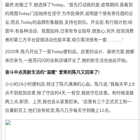
最终,权衡之下,她选择了Today。“首先打动我的是,疫情期间,我看到
的周围Today门店始终在坚守,为市民保供,说明是个很有责任感的企
业;而且,Today的品牌形象靓丽,支持也到位。开业前,有行销计划;经
营中,有各种活动、氛围加持,日常有专业指导,很放心;另外,给到消费
者的第三方平台促销活动也挺丰富,吸引客流很有一套............”
2020年,陈凡开出了一家Today便利店。店里的设计、装修方案,她都
亲历亲为,一座亮闪闪的全新店铺开业了,她的新生活也由此开始。
奋斗中点亮新生活的“温暖” 爱笑的陈凡又回来了!
小小的24小时便利店,倾注了陈凡满满的心血。陈凡说,“我每天早上8
点不到就到店里,除了守店的4天,一有空,我就守在店里。有时候凌晨
两三点,卸货、上货,我也会从家里赶来。”店里有三个正式员工和一
位兼职员工,他们会有轮流,陈凡几乎每天守到晚上12点。